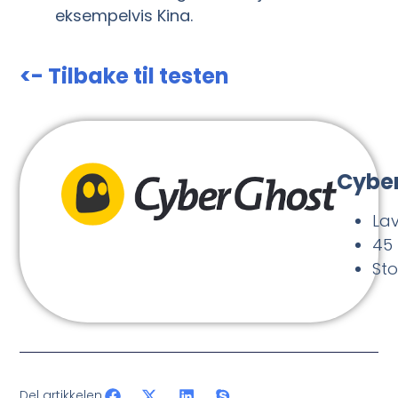
eksempelvis Kina.
<- Tilbake til testen
Cybe
Lav
45
Sto
Del artikkelen