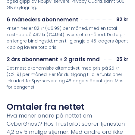
også glipp av NoSpy-servere, Privacy Guard, samt 500
GB skylagring.
6 måneders abonnement
82 kr
Prisen her er 82 kr (€6.99) per måned, med en total
kostnad på 492 kr (€41.94) hver sjette måned. Dette gir
en lengre bindingstid, men til gjengjeld 45-dagers åpent
kjøp og lavere totalpris.
2 års abonnement + 2 gratis mnd
25 kr
Det mest økonomiske alternativet, med pris på 25 kr
(€2.19) per måned. Her får du tilgang til alle funksjoner
inkludert NoSpy-servere og 45 dagers åpent kjøp. Mest
for pengene!
Omtaler fra nettet
Hva mener andre på nettet om
CyberGhost? Hos Trustpilot scorer tjenesten
4,2 av 5 mulige stjerner. Med andre ord ikke