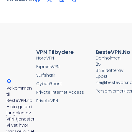
VPN Tilbydere
BesteVPN.no
NordVPN
Danholmen
25
ExpressVPN
3128 Nøtterøy
Surfshark
Epost:
hei@bestevpn.n
CyberGhost
Velkommen
Personvernerklæ
Private Internet Access
til
BesteVPN.no
PrivateVPN
– din guide i
jungelen av
VPN-tjenester!
Vi vet hvor
vanskelig det