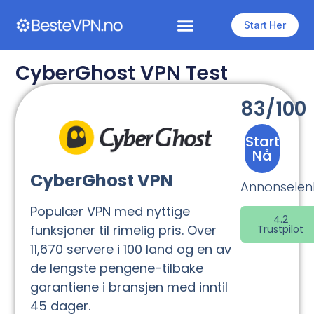
Start Her
CyberGhost VPN Test
83/100
Start
Nå
CyberGhost VPN
Annonselen
Populær VPN med nyttige
4.2
funksjoner til rimelig pris. Over
Trustpilot
11,670 servere i 100 land og en av
de lengste pengene-tilbake
garantiene i bransjen med inntil
45 dager.