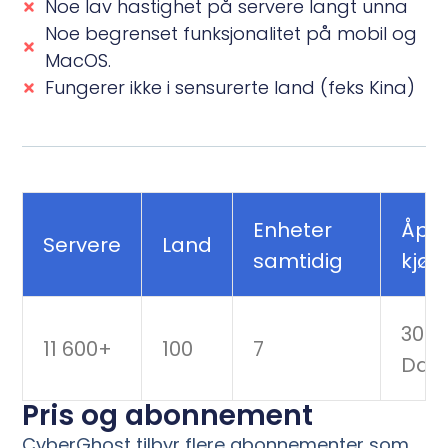
Noe lav hastighet på servere langt unna
Noe begrenset funksjonalitet på mobil og
MacOS.
Fungerer ikke i sensurerte land (feks Kina)
Enheter
Åpe
Servere
Land
samtidig
kjøp
30
11 600+
100
7
Dag
Pris og abonnement
CyberGhost tilbyr flere abonnementer som