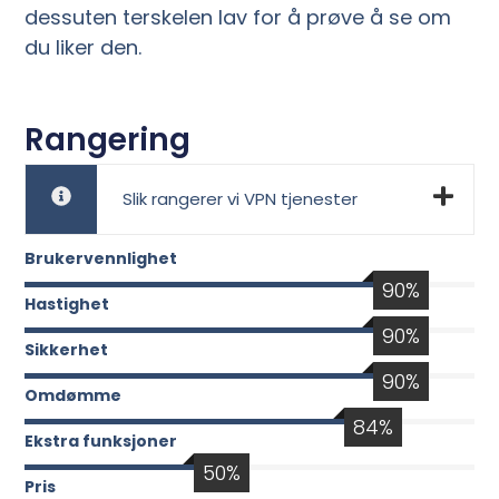
dessuten terskelen lav for å prøve å se om
du liker den.
Rangering
Slik rangerer vi VPN tjenester
Brukervennlighet
90
%
Hastighet
90
%
Sikkerhet
90
%
Omdømme
84
%
Ekstra funksjoner
50
%
Pris