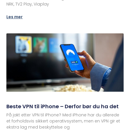
NRK, TV2 Play, Viaplay
Les mer
Beste VPN til iPhone – Derfor bør du ha det
På jakt etter VPN til iPhone? Med iPhone har du allerede
et forholdsvis sikkert operativsystem, men en VPN gir et
ekstra lag med beskyttelse og