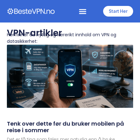
Start Her
VPN-artikler
Her finner du nyttig og lærerikt innhold om VPN og
datasikkerhet:
Tenk over dette før du bruker mobilen på
reise i sommer
Det er få ting som føles mer naturlig enn å bruke