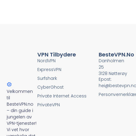
VPN Tilbydere
BesteVPN.no
NordVPN
Danholmen
25
ExpressVPN
3128 Nøtterøy
Surfshark
Epost:
hei@bestevpn.n
CyberGhost
Velkommen
Personvernerklæ
Private Internet Access
til
BesteVPN.no
PrivateVPN
– din guide i
jungelen av
VPN-tjenester!
Vi vet hvor