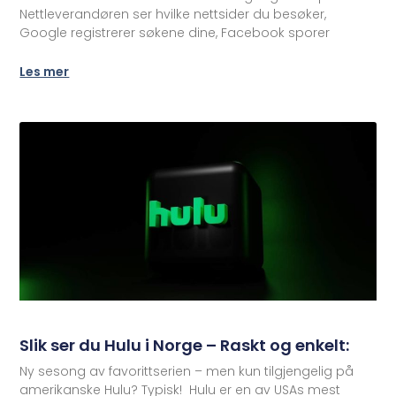
Nettleverandøren ser hvilke nettsider du besøker,
Google registrerer søkene dine, Facebook sporer
Les mer
Slik ser du Hulu i Norge – Raskt og enkelt:
Ny sesong av favorittserien – men kun tilgjengelig på
amerikanske Hulu? Typisk! Hulu er en av USAs mest